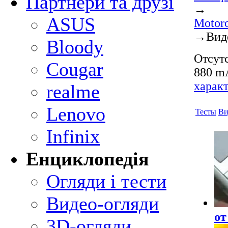
Партнери та друзі
→
ASUS
Motor
→
Вид
Bloody
Отсутс
Cougar
880 mA
харак
realme
Lenovo
Тесты
Ви
Infinix
Енциклопедія
Огляди і тести
Видео-огляди
от
3D-огляди