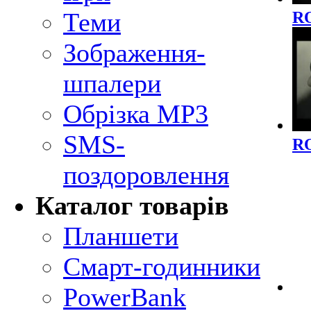
Теми
R
Зображення-
шпалери
Обрізка MP3
SMS-
R
поздоровлення
Каталог товарів
Планшети
Смарт-годинники
PowerBank