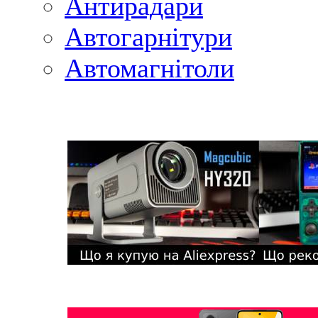
Антирадари
Автогарнітури
Автомагнітоли